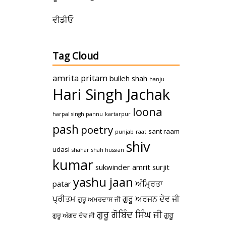
ਵੀਡੀਓ
Tag Cloud
amrita pritam
bulleh shah
hanju
Hari Singh Jachak
loona
harpal singh pannu
kartarpur
pash
poetry
sant raam
punjab
raat
shiv
udasi
shahar
shah hussian
kumar
sukwinder amrit
surjit
yashu jaan
ਅੰਮ੍ਰਿਤਾ
patar
ਪ੍ਰੀਤਮ
ਗੁਰੂ ਅਰਜਨ ਦੇਵ ਜੀ
ਗੁਰੂ ਅਮਰਦਾਸ ਜੀ
ਗੁਰੂ ਗੋਬਿੰਦ ਸਿੰਘ ਜੀ
ਗੁਰੂ
ਗੁਰੂ ਅੰਗਦ ਦੇਵ ਜੀ