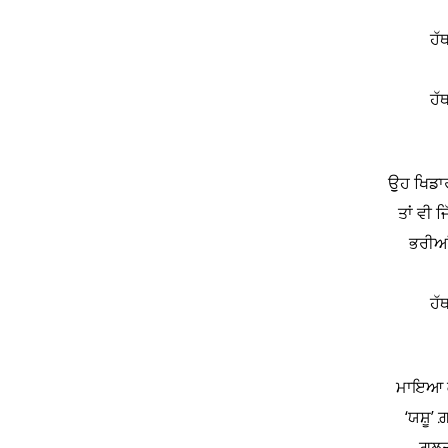
ਹੱਥ
ਹੱਥ
ਉੁਹ ਖਿਡਾਰ
ਤਾਂ ਵੀ ਜ
ਭਰੀਆਂ
ਹੱਥ
ਮਾਇਆ ਕਰ
‘ਯਸ਼ੂ’ 
ਗ਼ਲਤੀ