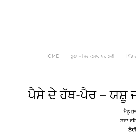
HOME
ਲੂਣਾ – ਸ਼ਿਵ ਕੁਮਾਰ ਬਟਾਲਵੀ
ਪਿੰਡ ਦ
ਪੈਸੇ ਦੇ ਹੱਥ-ਪੈਰ – ਯਸ਼ੂ 
ਮੈਨੂੰ 
ਸਦਾ ਰਹਿ
ਲੈਦ