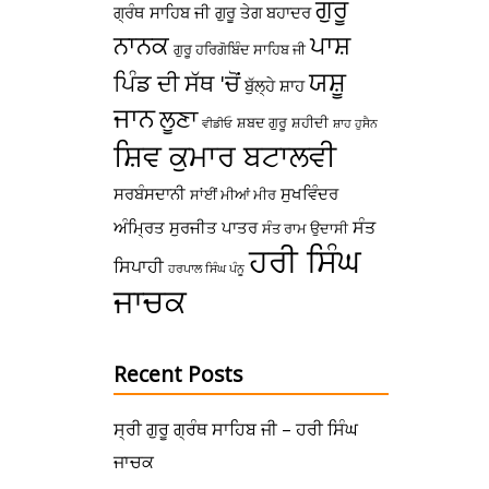
ਗੁਰੂ
ਗ੍ਰੰਥ ਸਾਹਿਬ ਜੀ
ਗੁਰੂ ਤੇਗ ਬਹਾਦਰ
ਪਾਸ਼
ਨਾਨਕ
ਗੁਰੂ ਹਰਿਗੋਬਿੰਦ ਸਾਹਿਬ ਜੀ
ਯਸ਼ੂ
ਪਿੰਡ ਦੀ ਸੱਥ 'ਚੋਂ
ਬੁੱਲ੍ਹੇ ਸ਼ਾਹ
ਜਾਨ
ਲੂਣਾ
ਸ਼ਬਦ ਗੁਰੂ
ਸ਼ਹੀਦੀ
ਵੀਡੀਓ
ਸ਼ਾਹ ਹੁਸੈਨ
ਸ਼ਿਵ ਕੁਮਾਰ ਬਟਾਲਵੀ
ਸਰਬੰਸਦਾਨੀ
ਸੁਖਵਿੰਦਰ
ਸਾਂਈਂ ਮੀਆਂ ਮੀਰ
ਸੰਤ
ਅੰਮ੍ਰਿਤ
ਸੁਰਜੀਤ ਪਾਤਰ
ਸੰਤ ਰਾਮ ਉਦਾਸੀ
ਹਰੀ ਸਿੰਘ
ਸਿਪਾਹੀ
ਹਰਪਾਲ ਸਿੰਘ ਪੰਨੂ
ਜਾਚਕ
Recent Posts
ਸ੍ਰੀ ਗੁਰੂ ਗ੍ਰੰਥ ਸਾਹਿਬ ਜੀ – ਹਰੀ ਸਿੰਘ
ਜਾਚਕ