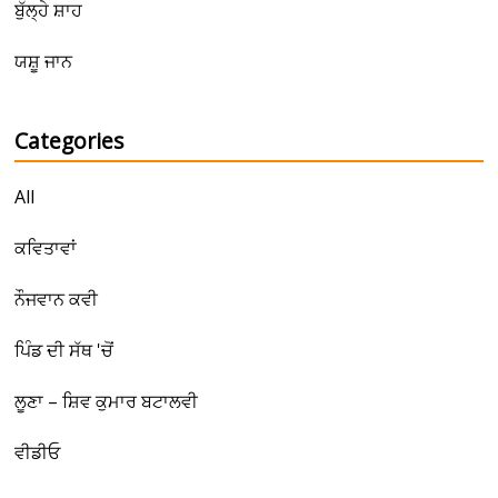
ਬੁੱਲ੍ਹੇ ਸ਼ਾਹ
ਯਸ਼ੂ ਜਾਨ
Categories
All
ਕਵਿਤਾਵਾਂ
ਨੌਜਵਾਨ ਕਵੀ
ਪਿੰਡ ਦੀ ਸੱਥ 'ਚੋਂ
ਲੂਣਾ – ਸ਼ਿਵ ਕੁਮਾਰ ਬਟਾਲਵੀ
ਵੀਡੀਓ