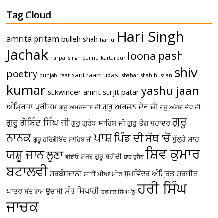
Tag Cloud
Hari Singh
amrita pritam
bulleh shah
hanju
Jachak
pash
loona
harpal singh pannu
kartarpur
shiv
poetry
sant raam udasi
punjab
raat
shahar
shah hussian
kumar
yashu jaan
sukwinder amrit
surjit patar
ਅੰਮ੍ਰਿਤਾ ਪ੍ਰੀਤਮ
ਗੁਰੂ ਅਰਜਨ ਦੇਵ ਜੀ
ਗੁਰੂ ਅਮਰਦਾਸ ਜੀ
ਗੁਰੂ ਅੰਗਦ ਦੇਵ ਜੀ
ਗੁਰੂ
ਗੁਰੂ ਗੋਬਿੰਦ ਸਿੰਘ ਜੀ
ਗੁਰੂ ਗ੍ਰੰਥ ਸਾਹਿਬ ਜੀ
ਗੁਰੂ ਤੇਗ ਬਹਾਦਰ
ਪਾਸ਼
ਨਾਨਕ
ਪਿੰਡ ਦੀ ਸੱਥ 'ਚੋਂ
ਬੁੱਲ੍ਹੇ ਸ਼ਾਹ
ਗੁਰੂ ਹਰਿਗੋਬਿੰਦ ਸਾਹਿਬ ਜੀ
ਸ਼ਿਵ ਕੁਮਾਰ
ਯਸ਼ੂ ਜਾਨ
ਲੂਣਾ
ਸ਼ਬਦ ਗੁਰੂ
ਸ਼ਹੀਦੀ
ਵੀਡੀਓ
ਸ਼ਾਹ ਹੁਸੈਨ
ਬਟਾਲਵੀ
ਸਰਬੰਸਦਾਨੀ
ਸੁਖਵਿੰਦਰ ਅੰਮ੍ਰਿਤ
ਸੁਰਜੀਤ
ਸਾਂਈਂ ਮੀਆਂ ਮੀਰ
ਹਰੀ ਸਿੰਘ
ਸੰਤ ਸਿਪਾਹੀ
ਪਾਤਰ
ਸੰਤ ਰਾਮ ਉਦਾਸੀ
ਹਰਪਾਲ ਸਿੰਘ ਪੰਨੂ
ਜਾਚਕ