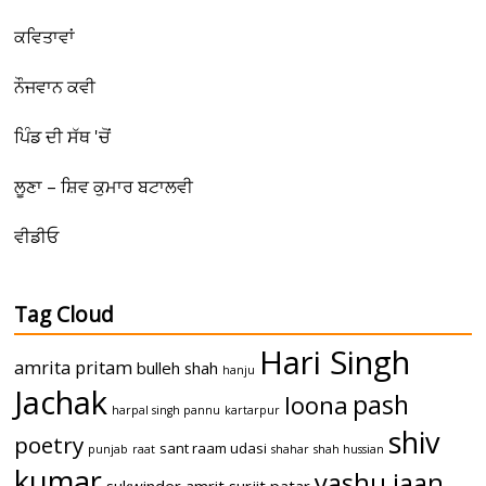
ਕਵਿਤਾਵਾਂ
ਨੌਜਵਾਨ ਕਵੀ
ਪਿੰਡ ਦੀ ਸੱਥ 'ਚੋਂ
ਲੂਣਾ – ਸ਼ਿਵ ਕੁਮਾਰ ਬਟਾਲਵੀ
ਵੀਡੀਓ
Tag Cloud
Hari Singh
amrita pritam
bulleh shah
hanju
Jachak
pash
loona
harpal singh pannu
kartarpur
shiv
poetry
sant raam udasi
punjab
raat
shahar
shah hussian
kumar
yashu jaan
sukwinder amrit
surjit patar