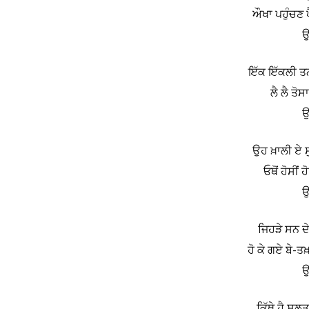
ਔਖਾ ਪਹੁੰਚਣ 
ਉ
ਇੱਕ ਇੱਕਲੀ ਤਨਹ
ਲੈ ਲੈ ਤੋਸ
ਉ
ਉਹ ਖ਼ਾਲੀ ਏ ਸੁ
ਓਥੋਂ ਹੋਸੀਂ 
ਉ
ਜਿਹੜੇ ਸਨ ਦੇਸ
ਹੋ ਕੇ ਗਏ ਬੇ-ਤਖ
ਉ
ਕਿੱਥੇ ਹੈ ਸੁਲ