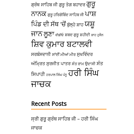
ਗੁਰੂ
ਗ੍ਰੰਥ ਸਾਹਿਬ ਜੀ
ਗੁਰੂ ਤੇਗ ਬਹਾਦਰ
ਪਾਸ਼
ਨਾਨਕ
ਗੁਰੂ ਹਰਿਗੋਬਿੰਦ ਸਾਹਿਬ ਜੀ
ਯਸ਼ੂ
ਪਿੰਡ ਦੀ ਸੱਥ 'ਚੋਂ
ਬੁੱਲ੍ਹੇ ਸ਼ਾਹ
ਜਾਨ
ਲੂਣਾ
ਸ਼ਬਦ ਗੁਰੂ
ਸ਼ਹੀਦੀ
ਵੀਡੀਓ
ਸ਼ਾਹ ਹੁਸੈਨ
ਸ਼ਿਵ ਕੁਮਾਰ ਬਟਾਲਵੀ
ਸਰਬੰਸਦਾਨੀ
ਸੁਖਵਿੰਦਰ
ਸਾਂਈਂ ਮੀਆਂ ਮੀਰ
ਸੰਤ
ਅੰਮ੍ਰਿਤ
ਸੁਰਜੀਤ ਪਾਤਰ
ਸੰਤ ਰਾਮ ਉਦਾਸੀ
ਹਰੀ ਸਿੰਘ
ਸਿਪਾਹੀ
ਹਰਪਾਲ ਸਿੰਘ ਪੰਨੂ
ਜਾਚਕ
Recent Posts
ਸ੍ਰੀ ਗੁਰੂ ਗ੍ਰੰਥ ਸਾਹਿਬ ਜੀ – ਹਰੀ ਸਿੰਘ
ਜਾਚਕ