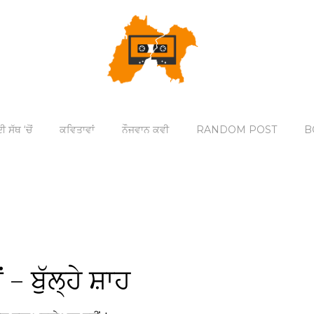
ੀ ਸੱਥ ‘ਚੋਂ
ਕਵਿਤਾਵਾਂ
ਨੌਜਵਾਨ ਕਵੀ
RANDOM POST
B
 ਬੁੱਲ੍ਹੇ ਸ਼ਾਹ