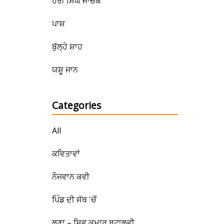
ਹਰੀ ਸਿੰਘ ਜਾਚਕ
ਪਾਸ਼
ਬੁੱਲ੍ਹੇ ਸ਼ਾਹ
ਯਸ਼ੂ ਜਾਨ
Categories
All
ਕਵਿਤਾਵਾਂ
ਨੌਜਵਾਨ ਕਵੀ
ਪਿੰਡ ਦੀ ਸੱਥ 'ਚੋਂ
ਲੂਣਾ – ਸ਼ਿਵ ਕੁਮਾਰ ਬਟਾਲਵੀ