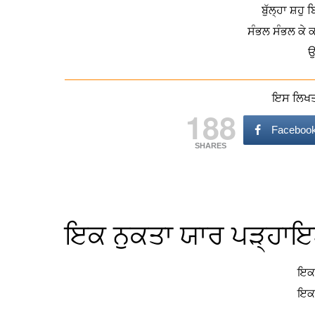
ਬੁੱਲ੍ਹਾ ਸ਼ਹੁ
ਸੰਭਲ ਸੰਭਲ ਕੇ 
ਉ
ਇਸ ਲਿਖਤ 
188
Faceboo
SHARES
ਇਕ ਨੁਕਤਾ ਯਾਰ ਪੜ੍ਹਾਇਆ 
ਇਕ 
ਇਕ 