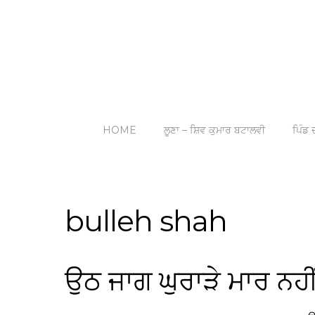
HOME
ਲੂਣਾ – ਸ਼ਿਵ ਕੁਮਾਰ ਬਟਾਲਵੀ
ਪਿੰਡ ਦ
bulleh shah
ਉਠ ਜਾਗ ਘੁਰਾੜੇ ਮਾਰ ਨਹੀਂ –