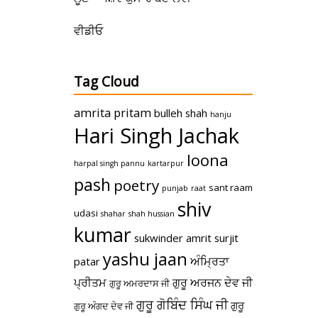
ਵੀਡੀਓ
Tag Cloud
amrita pritam
bulleh shah
hanju
Hari Singh Jachak
loona
harpal singh pannu
kartarpur
pash
poetry
sant raam
punjab
raat
shiv
udasi
shahar
shah hussian
kumar
sukwinder amrit
surjit
yashu jaan
ਅੰਮ੍ਰਿਤਾ
patar
ਪ੍ਰੀਤਮ
ਗੁਰੂ ਅਰਜਨ ਦੇਵ ਜੀ
ਗੁਰੂ ਅਮਰਦਾਸ ਜੀ
ਗੁਰੂ ਗੋਬਿੰਦ ਸਿੰਘ ਜੀ
ਗੁਰੂ
ਗੁਰੂ ਅੰਗਦ ਦੇਵ ਜੀ