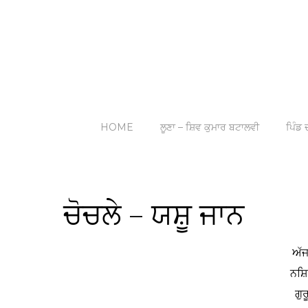
HOME
ਲੂਣਾ – ਸ਼ਿਵ ਕੁਮਾਰ ਬਟਾਲਵੀ
ਪਿੰਡ ਦ
ਚੋਚਲੇ – ਯਸ਼ੂ ਜਾਨ
ਅੱਜ
ਨਸ਼ਿਆ
ਗੁ