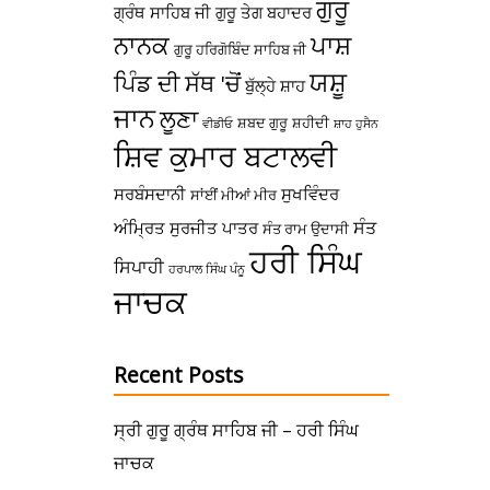
ਗੁਰੂ
ਗ੍ਰੰਥ ਸਾਹਿਬ ਜੀ
ਗੁਰੂ ਤੇਗ ਬਹਾਦਰ
ਪਾਸ਼
ਨਾਨਕ
ਗੁਰੂ ਹਰਿਗੋਬਿੰਦ ਸਾਹਿਬ ਜੀ
ਯਸ਼ੂ
ਪਿੰਡ ਦੀ ਸੱਥ 'ਚੋਂ
ਬੁੱਲ੍ਹੇ ਸ਼ਾਹ
ਜਾਨ
ਲੂਣਾ
ਸ਼ਬਦ ਗੁਰੂ
ਸ਼ਹੀਦੀ
ਵੀਡੀਓ
ਸ਼ਾਹ ਹੁਸੈਨ
ਸ਼ਿਵ ਕੁਮਾਰ ਬਟਾਲਵੀ
ਸਰਬੰਸਦਾਨੀ
ਸੁਖਵਿੰਦਰ
ਸਾਂਈਂ ਮੀਆਂ ਮੀਰ
ਸੰਤ
ਅੰਮ੍ਰਿਤ
ਸੁਰਜੀਤ ਪਾਤਰ
ਸੰਤ ਰਾਮ ਉਦਾਸੀ
ਹਰੀ ਸਿੰਘ
ਸਿਪਾਹੀ
ਹਰਪਾਲ ਸਿੰਘ ਪੰਨੂ
ਜਾਚਕ
Recent Posts
ਸ੍ਰੀ ਗੁਰੂ ਗ੍ਰੰਥ ਸਾਹਿਬ ਜੀ – ਹਰੀ ਸਿੰਘ
ਜਾਚਕ