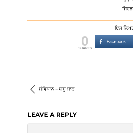
ਜਿਹੜਾ
ਇਸ ਲਿਖਤ 
0
Facebook
SHARES
ਸੰਵਿਧਾਨ – ਯਸ਼ੂ ਜਾਨ
LEAVE A REPLY