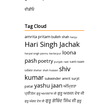
ਵੀਡੀਓ
Tag Cloud
amrita pritam
bulleh shah
hanju
Hari Singh Jachak
loona
harpal singh pannu
kartarpur
pash
poetry
sant raam
punjab
raat
shiv
udasi
shahar
shah hussian
kumar
sukwinder amrit
surjit
yashu jaan
ਅੰਮ੍ਰਿਤਾ
patar
ਪ੍ਰੀਤਮ
ਗੁਰੂ ਅਰਜਨ ਦੇਵ ਜੀ
ਗੁਰੂ ਅਮਰਦਾਸ ਜੀ
ਗੁਰੂ ਗੋਬਿੰਦ ਸਿੰਘ ਜੀ
ਗੁਰੂ
ਗੁਰੂ ਅੰਗਦ ਦੇਵ ਜੀ