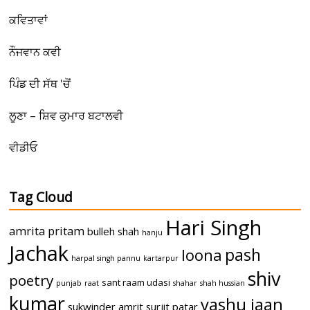
ਕਵਿਤਾਵਾਂ
ਨੌਜਵਾਨ ਕਵੀ
ਪਿੰਡ ਦੀ ਸੱਥ 'ਚੋਂ
ਲੂਣਾ – ਸ਼ਿਵ ਕੁਮਾਰ ਬਟਾਲਵੀ
ਵੀਡੀਓ
Tag Cloud
Hari Singh
amrita pritam
bulleh shah
hanju
Jachak
pash
loona
harpal singh pannu
kartarpur
shiv
poetry
sant raam udasi
punjab
raat
shahar
shah hussian
kumar
yashu jaan
sukwinder amrit
surjit patar