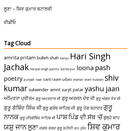
ਲੂਣਾ – ਸ਼ਿਵ ਕੁਮਾਰ ਬਟਾਲਵੀ
ਵੀਡੀਓ
Tag Cloud
Hari Singh
amrita pritam
bulleh shah
hanju
Jachak
pash
loona
harpal singh pannu
kartarpur
shiv
poetry
sant raam udasi
punjab
raat
shahar
shah hussian
kumar
yashu jaan
sukwinder amrit
surjit patar
ਅੰਮ੍ਰਿਤਾ ਪ੍ਰੀਤਮ
ਗੁਰੂ ਅਰਜਨ ਦੇਵ ਜੀ
ਗੁਰੂ ਅਮਰਦਾਸ ਜੀ
ਗੁਰੂ ਅੰਗਦ ਦੇਵ ਜੀ
ਗੁਰੂ
ਗੁਰੂ ਗੋਬਿੰਦ ਸਿੰਘ ਜੀ
ਗੁਰੂ ਗ੍ਰੰਥ ਸਾਹਿਬ ਜੀ
ਗੁਰੂ ਤੇਗ ਬਹਾਦਰ
ਪਾਸ਼
ਨਾਨਕ
ਪਿੰਡ ਦੀ ਸੱਥ 'ਚੋਂ
ਬੁੱਲ੍ਹੇ ਸ਼ਾਹ
ਗੁਰੂ ਹਰਿਗੋਬਿੰਦ ਸਾਹਿਬ ਜੀ
ਸ਼ਿਵ ਕੁਮਾਰ
ਯਸ਼ੂ ਜਾਨ
ਲੂਣਾ
ਸ਼ਬਦ ਗੁਰੂ
ਸ਼ਹੀਦੀ
ਵੀਡੀਓ
ਸ਼ਾਹ ਹੁਸੈਨ