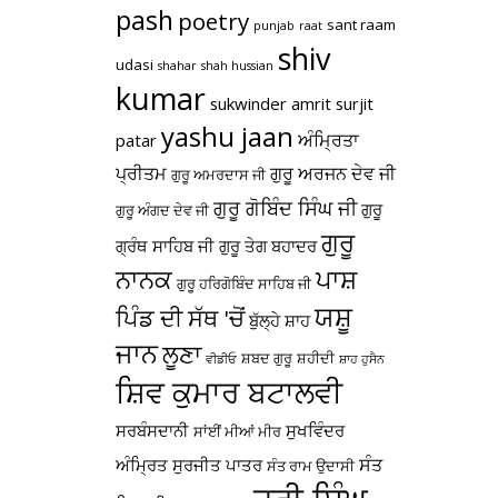
pash
poetry
sant raam
punjab
raat
shiv
udasi
shahar
shah hussian
kumar
sukwinder amrit
surjit
yashu jaan
ਅੰਮ੍ਰਿਤਾ
patar
ਪ੍ਰੀਤਮ
ਗੁਰੂ ਅਰਜਨ ਦੇਵ ਜੀ
ਗੁਰੂ ਅਮਰਦਾਸ ਜੀ
ਗੁਰੂ ਗੋਬਿੰਦ ਸਿੰਘ ਜੀ
ਗੁਰੂ
ਗੁਰੂ ਅੰਗਦ ਦੇਵ ਜੀ
ਗੁਰੂ
ਗ੍ਰੰਥ ਸਾਹਿਬ ਜੀ
ਗੁਰੂ ਤੇਗ ਬਹਾਦਰ
ਪਾਸ਼
ਨਾਨਕ
ਗੁਰੂ ਹਰਿਗੋਬਿੰਦ ਸਾਹਿਬ ਜੀ
ਯਸ਼ੂ
ਪਿੰਡ ਦੀ ਸੱਥ 'ਚੋਂ
ਬੁੱਲ੍ਹੇ ਸ਼ਾਹ
ਜਾਨ
ਲੂਣਾ
ਸ਼ਬਦ ਗੁਰੂ
ਸ਼ਹੀਦੀ
ਵੀਡੀਓ
ਸ਼ਾਹ ਹੁਸੈਨ
ਸ਼ਿਵ ਕੁਮਾਰ ਬਟਾਲਵੀ
ਸਰਬੰਸਦਾਨੀ
ਸੁਖਵਿੰਦਰ
ਸਾਂਈਂ ਮੀਆਂ ਮੀਰ
ਸੰਤ
ਅੰਮ੍ਰਿਤ
ਸੁਰਜੀਤ ਪਾਤਰ
ਸੰਤ ਰਾਮ ਉਦਾਸੀ