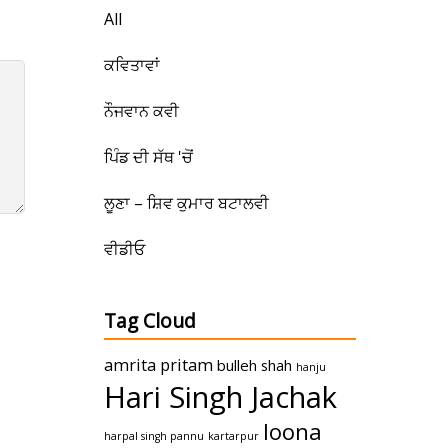
All
ਕਵਿਤਾਵਾਂ
ਨੌਜਵਾਨ ਕਵੀ
ਪਿੰਡ ਦੀ ਸੱਥ 'ਚੋਂ
ਲੂਣਾ – ਸ਼ਿਵ ਕੁਮਾਰ ਬਟਾਲਵੀ
ਵੀਡੀਓ
Tag Cloud
amrita pritam
bulleh shah
hanju
Hari Singh Jachak
loona
harpal singh pannu
kartarpur