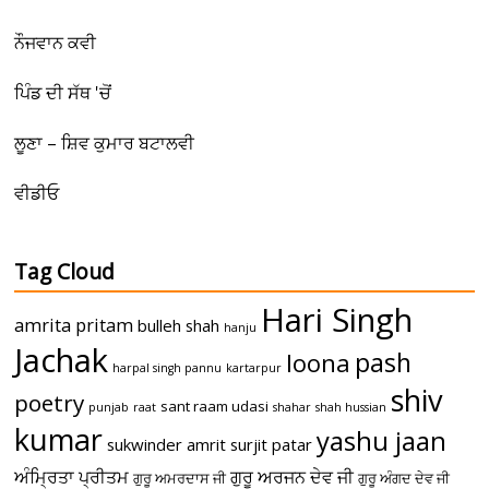
ਨੌਜਵਾਨ ਕਵੀ
ਪਿੰਡ ਦੀ ਸੱਥ 'ਚੋਂ
ਲੂਣਾ – ਸ਼ਿਵ ਕੁਮਾਰ ਬਟਾਲਵੀ
ਵੀਡੀਓ
Tag Cloud
Hari Singh
amrita pritam
bulleh shah
hanju
Jachak
pash
loona
harpal singh pannu
kartarpur
shiv
poetry
sant raam udasi
punjab
raat
shahar
shah hussian
kumar
yashu jaan
sukwinder amrit
surjit patar
ਅੰਮ੍ਰਿਤਾ ਪ੍ਰੀਤਮ
ਗੁਰੂ ਅਰਜਨ ਦੇਵ ਜੀ
ਗੁਰੂ ਅਮਰਦਾਸ ਜੀ
ਗੁਰੂ ਅੰਗਦ ਦੇਵ ਜੀ